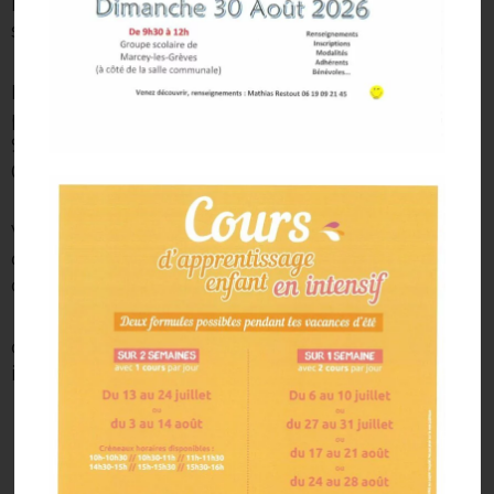
ligne sur internet. possibilité d’inscription à la
semaine, à la journée ou la demi-journée
Pour tous renseignements ou inscriptions, une
permanence téléphonique vous est proposé de
9h à 12h les lundi, mardi, jeudi et vendredi au
02.33.70.99.42 ou 07.62.65.89.50
Vous pouvez aussi faire vos demandes
d’inscriptions par mail à l’adresse suivante
clshdelasee@marceylesgreves.fr
ci-dessous les programmes et dossier
inscription :
tarifs en fonction du coefficient
familial mercredi 2 septembre 2026-
30 juin 2027