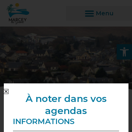
Aller
au
contenu
Ouvrir l
À noter dans vos
agendas
Droits et démarches
Vie culturelle et
INFORMATIONS
associative