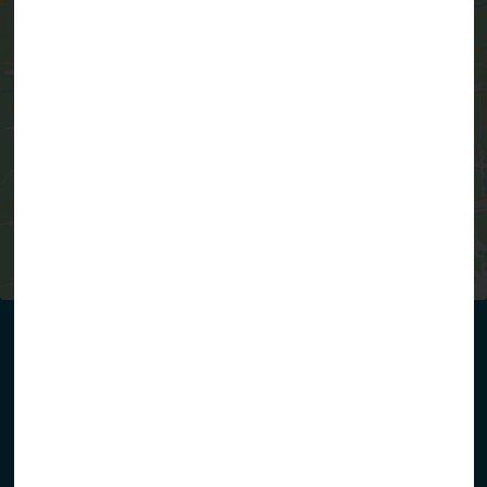
Cliquez pour accepter les cookies
marketing et activer ce contenu
3 rue de l’école Arc-en-Ciel
50300 Marcey-les-Grèves
02 33 58 10 57