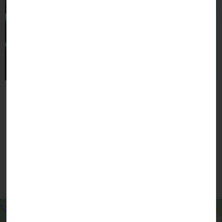
Personnel communal
Élus
Vous pouvez aussi contacter la mairie par
téléphone ou par courrier électronique en
cliquant ci-dessous
Nous contacter