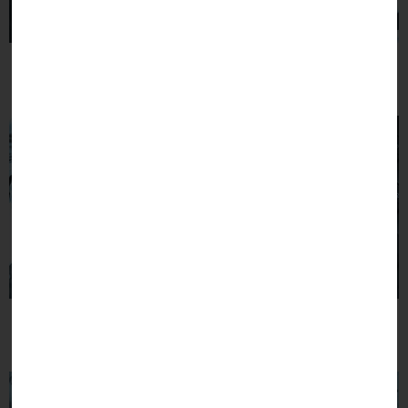
Bulletins annuels et
Compte rendu conseils
trimestriels
Démarches
Numéros utiles
administratives