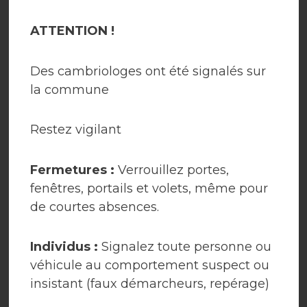
ATTENTION !
Des cambriologes ont été signalés sur
la commune
Plan
Cantine
Restez vigilant
Fermetures :
Verrouillez portes,
fenêtres, portails et volets, même pour
de courtes absences.
Centre de loisirs
Location de salles
Individus :
Signalez toute personne ou
CENTRE DE
véhicule au comportement suspect ou
insistant (faux démarcheurs, repérage)
LOISIRS DE LA SÉE