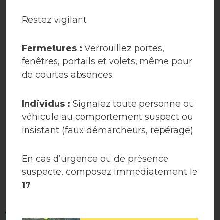
Restez vigilant
Fermetures :
Verrouillez portes,
fenêtres, portails et volets, même pour
Plan
Cantine
de courtes absences.
Individus :
Signalez toute personne ou
véhicule au comportement suspect ou
insistant (faux démarcheurs, repérage)
Centre de loisirs
Location de salles
En cas d’urgence ou de présence
suspecte, composez immédiatement le
La cérémonie des
17
vœux 2025 n'aura