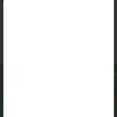
Personnel communal
Élus
Vous pouvez aussi contacter la mairie par
téléphone ou par courrier électronique en
cliquant ci-dessous
Nous contacter
Cliquez pour accepter les cookies
marketing et activer ce contenu