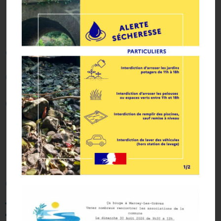
pas lieux cette
année. La salle
communale étant
en travaux. Nous
prévoyons
l'inauguration de
celle-ci le 22 mars
2025.