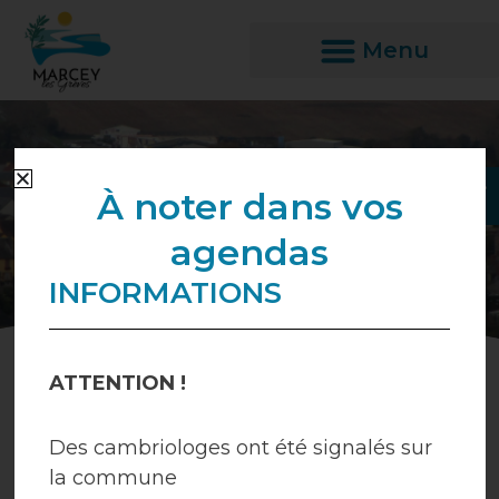
Aller
au
contenu
Ouvrir l
À noter dans vos
agendas
INFORMATIONS
ATTENTION !
Des cambriologes ont été signalés sur
Droits et démarches
Vie culturelle et
la commune
associative