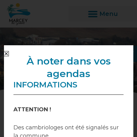
Aller
au
contenu
Ouvrir l
À noter dans vos
agendas
INFORMATIONS
ATTENTION !
Droits et démarches
Vie culturelle et
Des cambriologes ont été signalés sur
associative
la commune