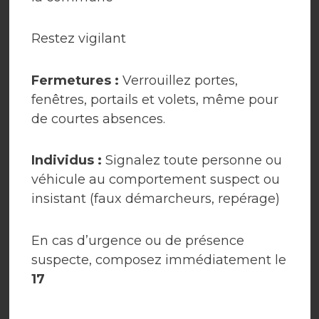
Restez vigilant
Fermetures :
Verrouillez portes,
fenêtres, portails et volets, même pour
Plan
Cantine
de courtes absences.
Individus :
Signalez toute personne ou
véhicule au comportement suspect ou
insistant (faux démarcheurs, repérage)
Centre de loisirs
Location de salles
En cas d’urgence ou de présence
suspecte, composez immédiatement le
GARDERIE
17
Vidéo présentation