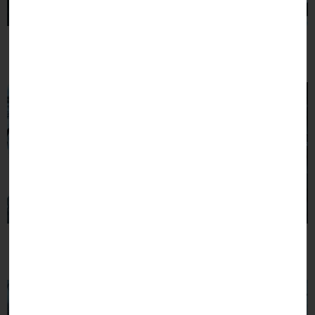
Bulletins annuels et
Compte rendu conseils
trimestriels
Démarches
Numéros utiles
administratives