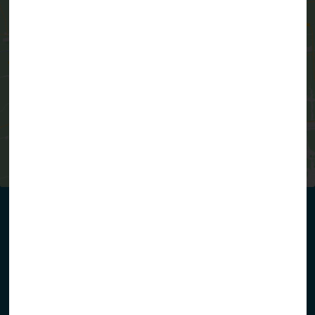
Cliquez pour accepter les cookies
marketing et activer ce contenu
3 rue de l’école Arc-en-Ciel
50300 Marcey-les-Grèves
02 33 58 10 57