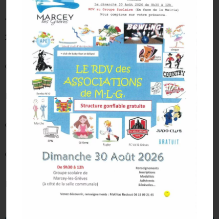
Tarifs & horaires garderie / étude surveillée
2025-2026 :
Garderie matin de 7h30 à 8h15 : 1.45 €
Mercredi à partir de 13h30 : 1 €
Garderie du Soir de 16h45 à 18h : 2.15 € avec goûter
Garderie après 18h jusqu’à 18h30 : 1€
Majoration étude surveillée du soir jusqu’à 18h : 1 €