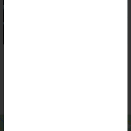
Personnel communal
Élus
Vous pouvez aussi contacter la mairie par
téléphone ou par courrier électronique en
cliquant ci-dessous
Nous contacter