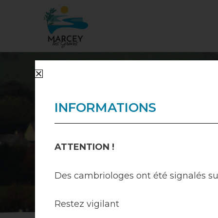
Aller
au
contenu
INFORMATIONS
ATTENTION !
Des cambriologes ont été signalés 
Restez vigilant