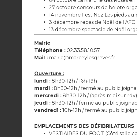
04 octobre La Marche des Roses en 
27 octobre concours de belote orga
14 novembre Fest Noz Les pieds au
3 décembre repas de Noël de l’AFC
13 décembre spectacle de Noël orga
Mairie
Téléphone :
02.33.58.10.57
Mail :
mairie@marceylesgreves.fr
Ouverture :
lundi :
8h30-12h / 16h-19h
mardi :
8h30-12h / fermé au public joigna
mercredi :
8h30-12h / (après-midi sur rdv
jeudi :
8h30-12h / fermé au public joignab
vendredi :
10h-12h / fermé au public joig
EMPLACEMENTS DES DÉFIBRILATEURS
VESTIAIRES DU FOOT (Côté salle c