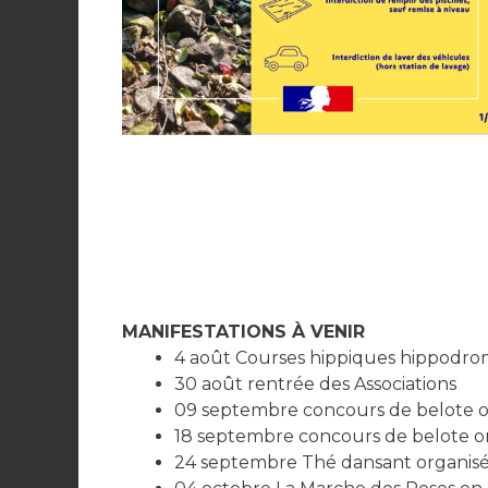
OUTILS AIDE À LA POPULA
OUTILS
AIDE
Actualités
À
LA
Lire la suite »
POPULATION
MANIFESTATIONS À VENIR
4 août Courses hippiques hippodro
30 août rentrée des Associations
09 septembre concours de belote o
18 septembre concours de belote or
24 septembre Thé dansant organisé 