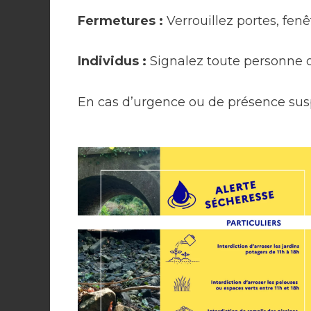
Fermetures :
Verrouillez portes, fen
Individus :
Signalez toute personne 
En cas d’urgence ou de présence s
Droits et
Vie culturelle e
démarches
associative
Février 2024